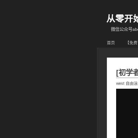
从零开
微信公众号abcy
首页
【免费
[‫初
‫west 自