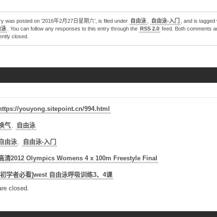
try was posted on ’2016年2月27日星期六’, is filed under
自由泳
,
自由泳-入门
, and is tagged
由泳
. You can follow any responses to this entry through the
RSS 2.0
feed. Both comments a
ently closed.
https://youyong.sitepoint.cn/994.html
换气
,
自由泳
自由泳
,
自由泳-入门
高清2012 Olympics Womens 4 x 100m Freestyle Final
[‫初学者必看]west 自由泳呼吸训练3、4课
re closed.