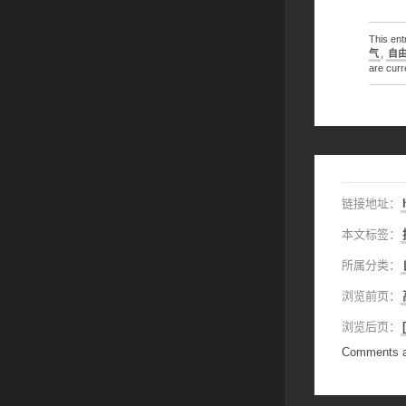
This en
气
,
自
are curr
链接地址：
本文标签：
所属分类：
浏览前页：
浏览后页：
Comments a