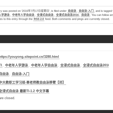
try was posted on ’2016年7月17日星期日’, is filed under
自由泳
,
自由泳-入门
, and is tagged
人学游泳
,
中老年人学自由泳
,
全浸式自由泳
,
全浸式自由泳2016
,
自由泳
. You can follow an
s to this entry through the
RSS 2.0
feed. Both comments and pings are currently closed.
https://youyong.sitepoint.cn/3280.html
TI
,
中老年人学游泳
,
中老年人学自由泳
,
全浸式自由泳
,
全浸式自由泳2016
,
自由泳
,
自由泳-入门
中大教职工学习班-辜老师教自由泳移臂【邓】
全浸式自由泳 最新TI-1.2 中文字幕
re closed.