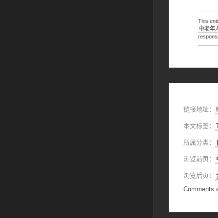
This en
中老年
response
链接地址：
本文标签：
所属分类：
浏览前页：
浏览后页：
Comments a