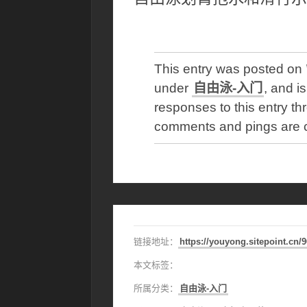
This entry was posted o
under
自由泳-入门
, and i
responses to this entry t
comments and pings are c
链接地址：
https://youyong.sitepoint.cn/
本文标签：
所属分类：
自由泳-入门