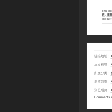
This en
班
,
辜
are curr
链接地址：
本文标签：
所属分类：
浏览前页：
浏览后页：
Comments a