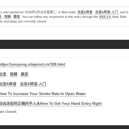
try was posted on ’2016年2月16日星期二’, is filed under
出发&转身
,
出发&转身-入门
, and i
发
,
视频
,
跳发
. You can follow any responses to this entry through the
RSS 2.0
feed. Both
 and pings are currently closed.
https://youyong.sitepoint.cn/328.html
出发
,
视频
,
跳发
出发&转身
,
出发&转身-入门
How To Increase Your Stroke Rate In Open Water
自由泳如何正确的手入水How To Get Your Hand Entry Right
re closed.