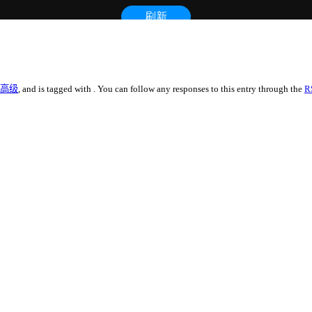
-高级
, and is tagged with . You can follow any responses to this entry through the
R