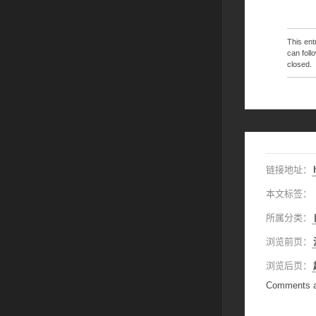
This en
can foll
closed.
链接地址：
本文标签：
所属分类：
浏览前页：
浏览后页：
Comments a