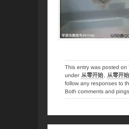
This entry was posted o
under
从零开始
,
从零开始
follow any responses to th
Both comments and pings 