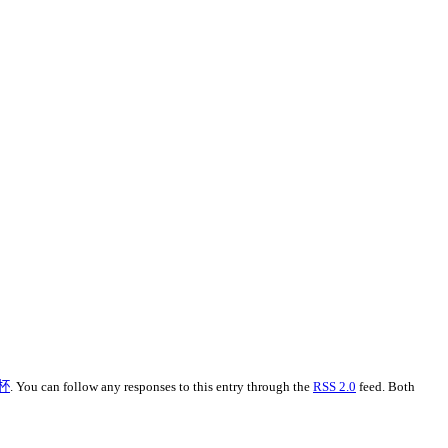
杯
. You can follow any responses to this entry through the
RSS 2.0
feed. Both