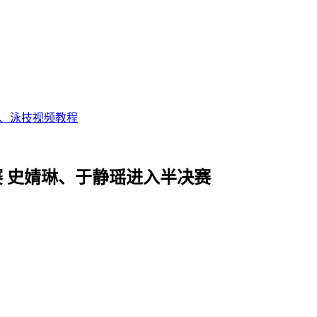
态、泳技视频教程
预赛 史婧琳、于静瑶进入半决赛