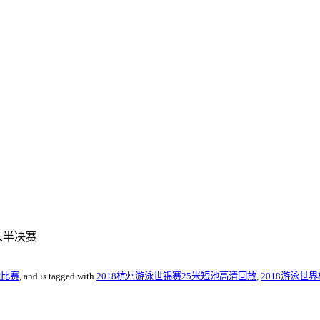
入半决赛
池比赛
, and is tagged with
2018杭州游泳世锦赛25米短池高清回放
,
2018游泳世界