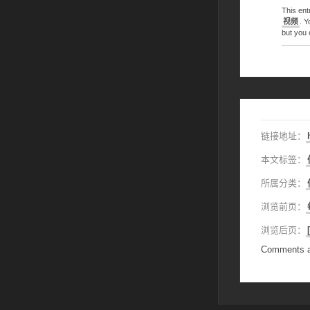
This en
视频
. Y
but you
链接地址：
本文标签：
所属分类：
浏览前页：
浏览后页：
Comments a