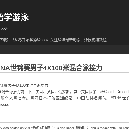
始学游泳
yjs
下载】《从零开始学游泳app》关注泳坛最新动态、泳技视频教程
FINA世锦赛男子4X100米混合泳接力
A世锦赛男子4X100米混合泳接力
0米混合泳接力前三名：美国、英国、俄罗斯。其中美国队第三棒Caeleb Dresse
账个人第七金。第四日本打破亚洲纪录，中国队排名第6。 #FINA世
media）
try was posted on ’2017年8月5日星期六’, is filed under
游泳图片
, and is tagged with . You can