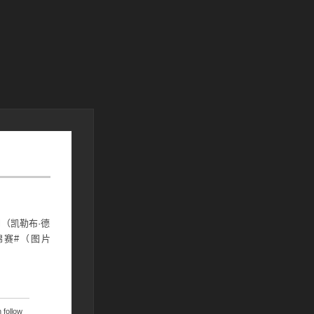
l（凯勒布·德
锦赛#（图片
 follow