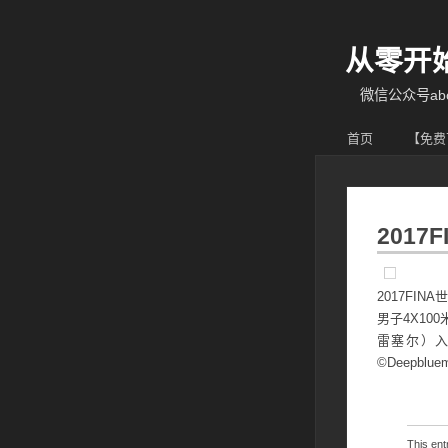
从零开
微信公众号abcy
首页
【免费
2017
2017FIN
男子4X10
雷塞尔）入
©Deepblue
This en