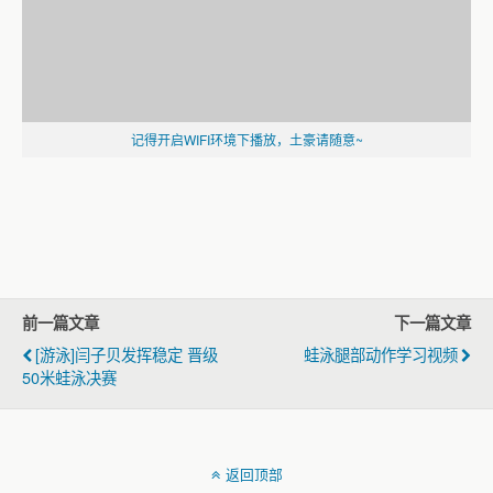
记得开启WIFI环境下播放，土豪请随意~
前一篇文章
下一篇文章
[游泳]闫子贝发挥稳定 晋级
蛙泳腿部动作学习视频
50米蛙泳决赛
返回顶部