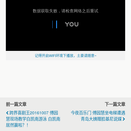
记得开启WIFI环境下播放，土豪请随意~
前一篇文章
下一篇文章
跨界喜剧王20161007 傅园
今夜百乐门 傅园慧坐电梯遭遇
慧现场教学白凯南游泳 白凯南
青岛大姨赠脸基尼说媒
居然赢啦？！