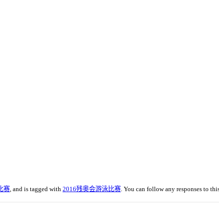
比赛
, and is tagged with
2016残奥会游泳比赛
. You can follow any responses to thi