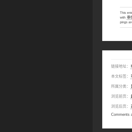
This en
with
菲
pings ar
链接地址：
本文标签：
所属分类：
浏览前页：
浏览后页：
Comments a