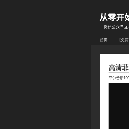
从零开
微信公众号abcy
首页
【免费
高清菲
菲尔普斯10