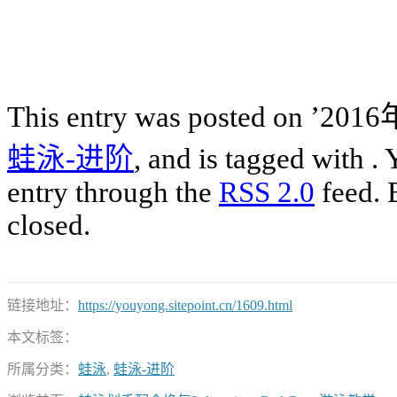
This entry was posted on ’2
蛙泳-进阶
, and is tagged with .
entry through the
RSS 2.0
feed. 
closed.
链接地址：
https://youyong.sitepoint.cn/1609.html
本文标签：
所属分类：
蛙泳
,
蛙泳-进阶