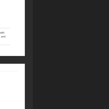
with
 and