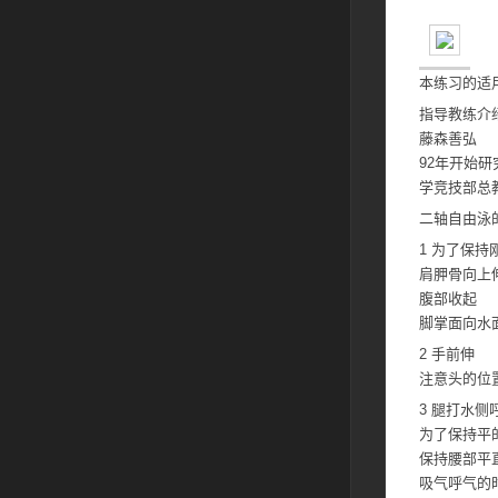
本练习的适
指导教练介
藤森善弘
92年开始
学竞技部总
二轴自由泳
1 为了保
肩胛骨向上
腹部收起
脚掌面向水
2 手前伸
注意头的位
3 腿打水侧
为了保持平
保持腰部平
吸气呼气的