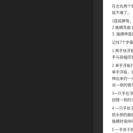
在左右两个
就不难了。
1提肩胛骨
2.胳膊弯曲
3. 胳膊伸
记住7个步
1 两手扶浮
手与肩幅同
2 单手浮板
单手浮板，
伸出来的一
另一侧的臂
3一只手在
回臂一侧的
4 一只手
抓水侧的胳
胳膊肘保持
5 一手处