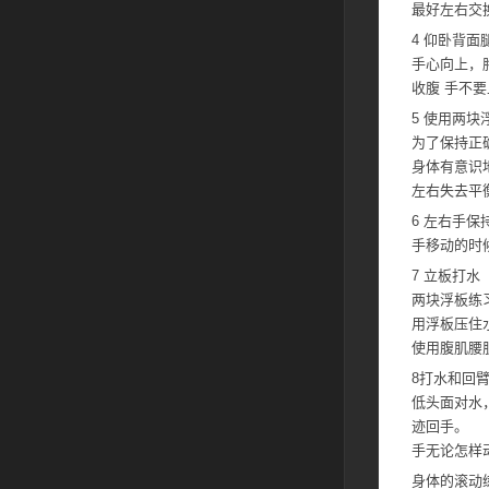
最好左右交
4 仰卧背面
手心向上，
收腹 手不
5 使用两块
为了保持正
身体有意识
左右失去平
6 左右手保
手移动的时
7 立板打水
两块浮板练
用浮板压住
使用腹肌腰
8打水和回
低头面对水
迹回手。
手无论怎样
身体的滚动