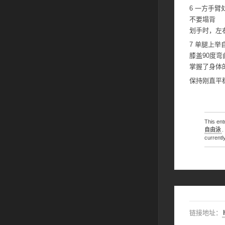
6 一方手
不要塌背
划手时，左
7 单腿上举
膝盖90度
掌握了身体
保持刚直平
This en
自由泳
.
currentl
链接地址：