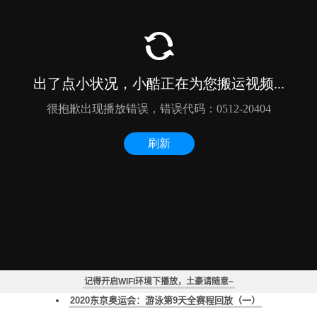
德雷塞尔纪录片《新一代水之怪物——全面解析速度的秘密》
2020东京奥运会：马拉松游泳第2天全赛程回放
2020东京奥运会：马拉松游泳男子组10公里全赛程回放
2020东京奥运会：马拉松游泳第1天全赛程回放
记得开启WIFI环境下播放，土豪请随意~
《2020东京奥运会：游泳全赛程回放》
2020东京奥运会：游泳第9天全赛程回放（一）
2020东京奥运会：游泳第8天全赛程回放（一）