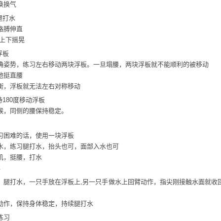
换换气
腿打水
胳膊伸直
要上下摇晃
浮板
确姿势，练习左右移动两块浮板。一旦塌腰，两块浮板就不能顺利的被移动
地挺直腰
衡，浮板就无法左右对称移动
持180度移动浮板
候，同侧的腰保持稳定。
习困难的话，使用一块浮板
水，练习腿打水，抬头也可，面部入水也可
肌，挺腰，打水
臂
，腿打水，一只手放在浮板上,另一只手做水上回臂动作，指尖刚接触水面就收
动作，保持身体稳定，持续腿打水
练习