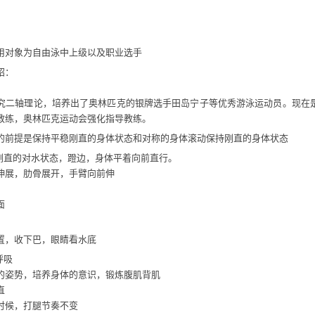
2020东京奥运会：游泳第7天全赛程回放（二）
2020东京奥运会：游泳第7天全赛程回放（一）
2020东京奥运会：游泳第6天全赛程回放（二）
用对象为自由泳中上级以及职业选手
德雷塞尔纪录片《新一代水之怪物——全面解析速度的秘密》
绍：
研究二轴理论，培养出了奥林匹克的银牌选手田岛宁子等优秀游泳运动员。现在
教练，奥林匹克运动会强化指导教练。
的前提是保持平稳刚直的身体状态和对称的身体滚动保持刚直的身体状态
持刚直的对水状态，蹬边，身体平着向前直行。
伸展，肋骨展开，手臂向前伸
面
置，收下巴，眼睛看水底
呼吸
的姿势，培养身体的意识，锻炼腹肌背肌
直
时候，打腿节奏不变