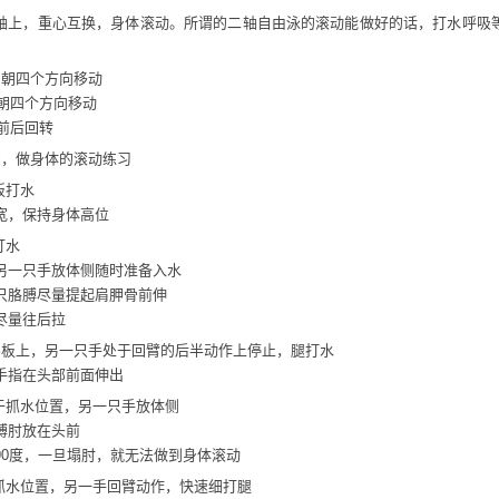
轴上，重心互换，身体滚动。所谓的二轴自由泳的滚动能做好的话，打水呼吸
，朝四个方向移动
 朝四个方向移动
直前后回转
骤，做身体的滚动练习
板打水
宽，保持身体高位
打水
另一只手放体侧随时准备入水
只胳膊尽量提起肩胛骨前伸
尽量往后拉
浮板上，另一只手处于回臂的后半动作上停止，腿打水
手指在头部前面伸出
处于抓水位置，另一只手放体侧
膊肘放在头前
90度，一旦塌肘，就无法做到身体滚动
于抓水位置，另一手回臂动作，快速细打腿