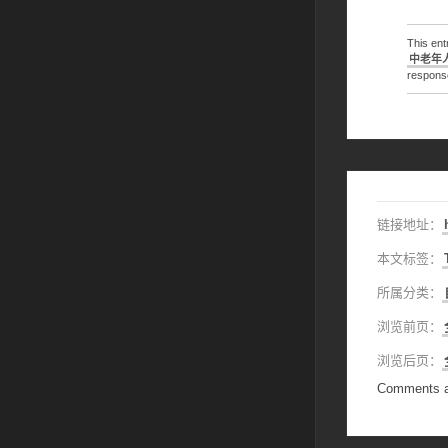
This en
中老年
response
链接地址：
本文标签：
所属分类：
浏览前页：
浏览后页：
Comments a