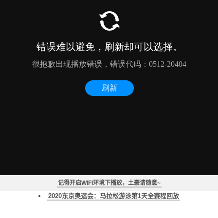
德雷塞尔纪录片《新一代水之怪物——全面解析速度的秘密》
2020东京奥运会：马拉松游泳第2天全赛程回放
记得开启WIFI环境下播放，土豪请随意~
2020东京奥运会：马拉松游泳男子组10公里全赛程回放
2020东京奥运会：马拉松游泳第1天全赛程回放
《2020东京奥运会：游泳全赛程回放》
2020东京奥运会：游泳第9天全赛程回放（一）