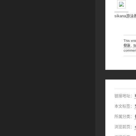
sikana
This en
仰泳
,
S
comments
链接地址：
本文标签：
所属分类：
浏览前页：