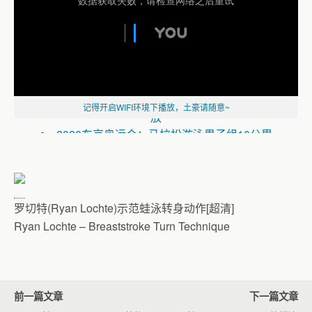
德雷塞尔纪录片《新一代水之怪物——全面
解析速度的秘密》
2020东京奥运会：马拉松游泳第2天全赛程回
记得开启WIFI环境下播放，土豪请随意~
放
2020东京奥运会：马拉松游泳男子组10公里
全赛程回放
2020东京奥运会：马拉松游泳第1天全赛程回
放
《2020东京奥运会：游泳全赛程回放》
罗切特(Ryan Lochte)示范蛙泳转身动作[超清]
2020东京奥运会：游泳第9天全赛程回放
Ryan Lochte – Breaststroke Turn Technique
（一）
2020东京奥运会：游泳第8天全赛程回放
（一）
2020东京奥运会：游泳第7天全赛程回放
（二）
前一篇文章
下一篇文章