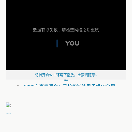
德雷塞尔纪录片《新一代水之怪物——全面
解析速度的秘密》
2020东京奥运会：马拉松游泳第2天全赛程回
记得开启WIFI环境下播放，土豪请随意~
放
2020东京奥运会：马拉松游泳男子组10公里
全赛程回放
2020东京奥运会：马拉松游泳第1天全赛程回
放
《2020东京奥运会：游泳全赛程回放》
2020东京奥运会：游泳第9天全赛程回放
（一）