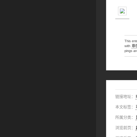
This en
with
菲
pings ar
链接地址：
本文标签：
所属分类：
浏览前页：