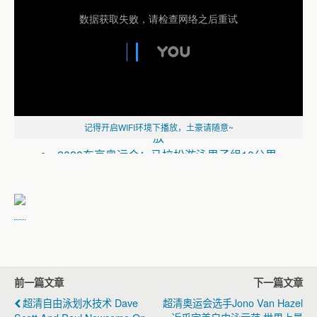
德雷塞尔纪录片《新一代水之怪物——全面
解析速度的秘密》
2020东京奥运会：马拉松游泳第2天全赛程回
记得开启WIFI环境下播放，土豪请随意~
放
2020东京奥运会：马拉松游泳男子组10公里
全赛程回放
2020东京奥运会：马拉松游泳第1天全赛程回
放
《2020东京奥运会：游泳全赛程回放》
2020东京奥运会：游泳第9天全赛程回放
（一）
2020东京奥运会：游泳第8天全赛程回放
前一篇文章
下一篇文章
（一）
2020东京奥运会：游泳第7天全赛程回放
超清自由泳划水技术 Dave
超清奥运会选手Jono Van Hazel