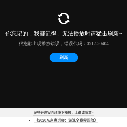
德雷塞尔纪录片《新一代水之怪物——全面解析速度的秘密》
2020东京奥运会：马拉松游泳第2天全赛程回放
2020东京奥运会：马拉松游泳男子组10公里全赛程回放
记得开启WIFI环境下播放，土豪请随意~
2020东京奥运会：马拉松游泳第1天全赛程回放
《2020东京奥运会：游泳全赛程回放》
2020东京奥运会：游泳第9天全赛程回放（一）