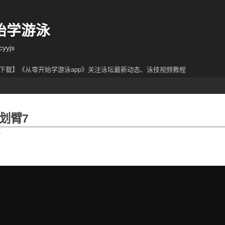
始学游泳
yjs
下载】《从零开始学游泳app》关注泳坛最新动态、泳技视频教程
划臂7
7