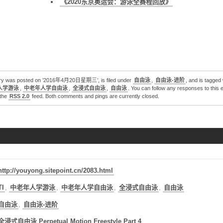
《2020东京奥运会：游泳全赛程回放》
2020东京奥运会：游泳第9天全赛程回放（一）
2020东京奥运会：游泳第8天全赛程回放（一）
2020东京奥运会：游泳第7天全赛程回放（二）
2020东京奥运会：游泳第7天全赛程回放（一）
2020东京奥运会：游泳第6天全赛程回放（二）
德雷塞尔纪录片《新一代水之怪物——全面解析速度的秘密》
try was posted on ’2016年4月20日星期三’, is filed under
自由泳
,
自由泳-进阶
, and is tagged
人学游泳
,
中老年人学自由泳
,
全浸式自由泳
,
自由泳
. You can follow any responses to this 
 the
RSS 2.0
feed. Both comments and pings are currently closed.
http://youyong.sitepoint.cn/2083.html
TI
,
中老年人学游泳
,
中老年人学自由泳
,
全浸式自由泳
,
自由泳
自由泳
,
自由泳-进阶
全浸式自由泳 Perpetual Motion Freestyle Part 4