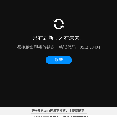
德雷塞尔纪录片《新一代水之怪物——全面解析速度的秘密》
2020东京奥运会：马拉松游泳第2天全赛程回放
2020东京奥运会：马拉松游泳男子组10公里全赛程回放
记得开启WIFI环境下播放，土豪请随意~
2020东京奥运会：马拉松游泳第1天全赛程回放