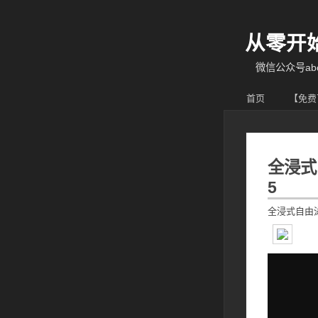
从零开
微信公众号abcy
首页
【免费
全浸式自
5
全浸式自由泳 Per